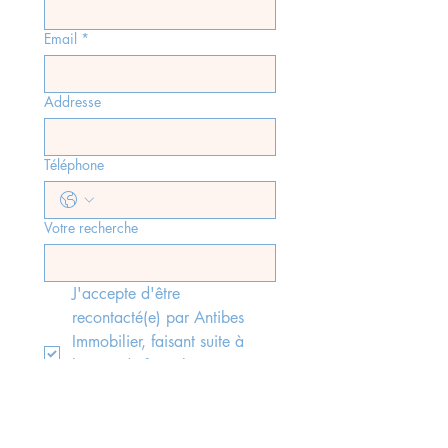
Email
*
Addresse
Téléphone
Votre recherche
J'accepte d'être 
recontacté(e) par Antibes 
Immobilier, faisant suite à 
l'envoi du formulaire, 
conformément aux lois rgpd 
en vigueur.
*
Envoyer