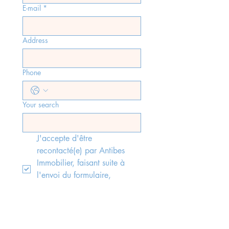
E-mail
*
Address
Phone
Your search
J'accepte d'être 
recontacté(e) par Antibes 
Immobilier, faisant suite à 
l'envoi du formulaire, 
conformément aux lois rgpd 
en vigueur.
*
Send