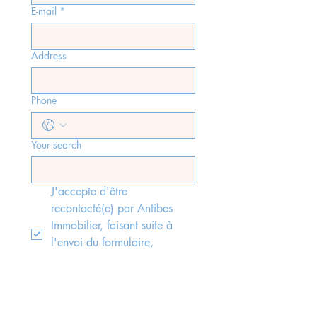
E-mail
*
Address
Phone
Your search
J'accepte d'être 
recontacté(e) par Antibes 
Immobilier, faisant suite à 
l'envoi du formulaire, 
conformément aux lois rgpd 
en vigueur.
*
Send