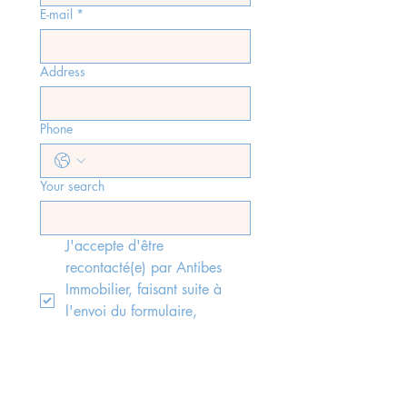
E-mail
*
Address
Phone
Your search
J'accepte d'être 
recontacté(e) par Antibes 
Immobilier, faisant suite à 
l'envoi du formulaire, 
conformément aux lois rgpd 
en vigueur.
*
Send