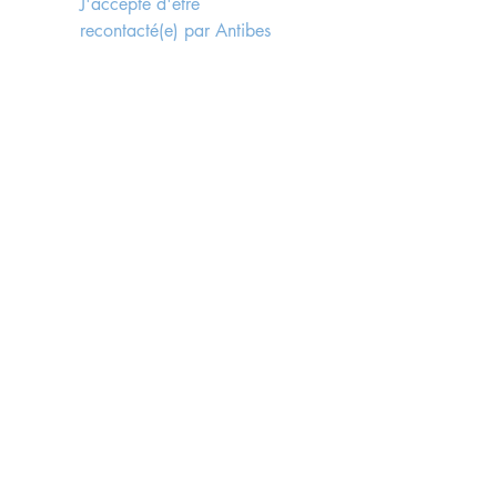
J'accepte d'être 
recontacté(e) par Antibes 
Immobilier, faisant suite à 
l'envoi du formulaire, 
conformément aux lois rgpd 
en vigueur.
*
Send