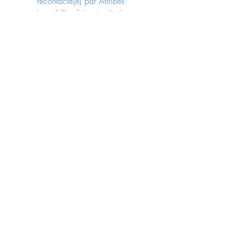
recontacté(e) par Antibes 
Immobilier, faisant suite à 
l'envoi du formulaire, 
conformément aux lois rgpd 
en vigueur.
*
Send