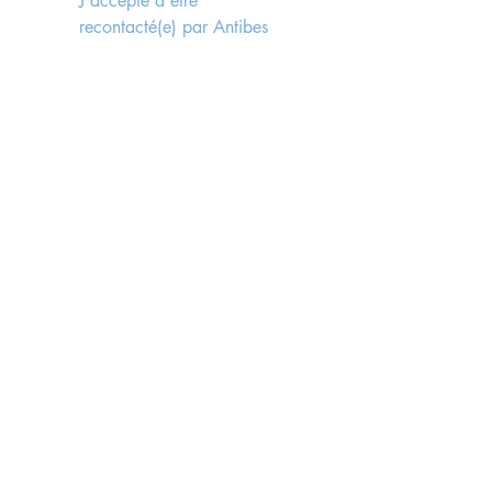
J'accepte d'être 
recontacté(e) par Antibes 
Immobilier, faisant suite à 
l'envoi du formulaire, 
conformément aux lois rgpd 
en vigueur.
*
Send