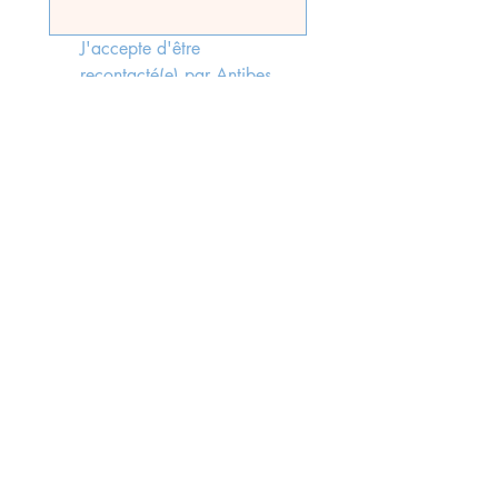
J'accepte d'être 
recontacté(e) par Antibes 
Immobilier, faisant suite à 
l'envoi du formulaire, 
conformément aux lois rgpd 
en vigueur.
*
Send