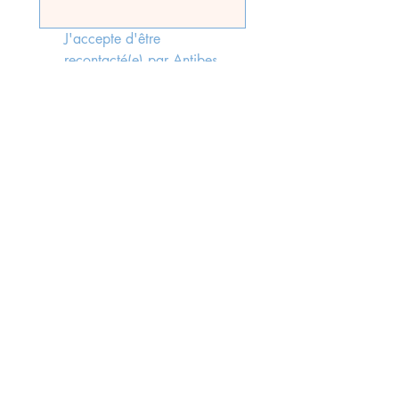
J'accepte d'être 
recontacté(e) par Antibes 
Immobilier, faisant suite à 
l'envoi du formulaire, 
conformément aux lois rgpd 
en vigueur.
*
Send