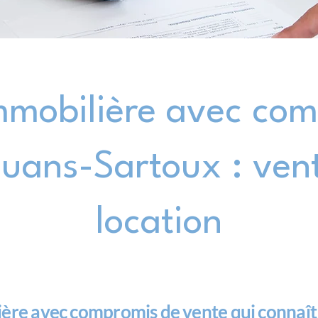
mmobilière avec com
uans-Sartoux : vent
location
ière avec compromis de vente qui conna