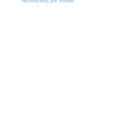
recontacté(e) par Antibes 
Immobilier, faisant suite à 
l'envoi du formulaire, 
conformément aux lois rgpd 
en vigueur.
*
Send