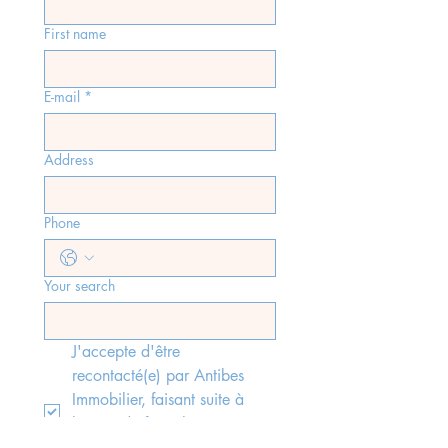
First name
E-mail
*
Address
Phone
Your search
J'accepte d'être 
recontacté(e) par Antibes 
Immobilier, faisant suite à 
l'envoi du formulaire, 
conformément aux lois rgpd 