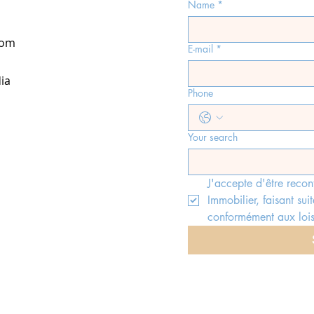
Name
*
com
E-mail
*
ia
Phone
Your search
J'accepte d'être recon
Immobilier, faisant suit
conformément aux lois