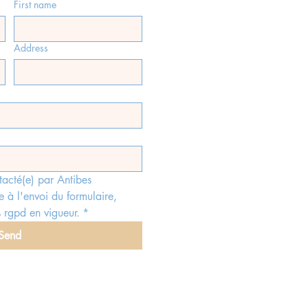
First name
Address
tacté(e) par Antibes 
e à l'envoi du formulaire, 
 rgpd en vigueur.
*
Send